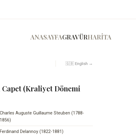
ANASAYFA
GRAVÜR
HARİTA
🇬🇧 English →
 Capet (Kraliyet Dönemi
Charles Auguste Guillaume Steuben (1788-
1856)
Ferdinand Delannoy (1822-1881)