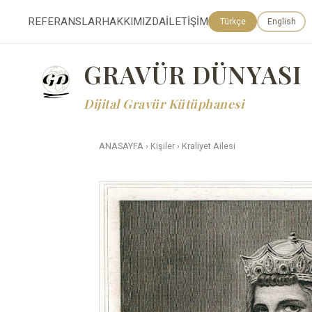
REFERANSLAR
HAKKIMIZDA
İLETİŞİM
Türkçe
English
GRAVÜR DÜNYASI
Dijital Gravür Kütüphanesi
ANASAYFA
›
Kişiler
›
Kraliyet Ailesi