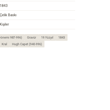
1843
Çelik Baskı
Kişiler
 Dönemi 987-996)
Gravür
19.Yüzyıl
1843
Kral
Hugh Capet (940-996)