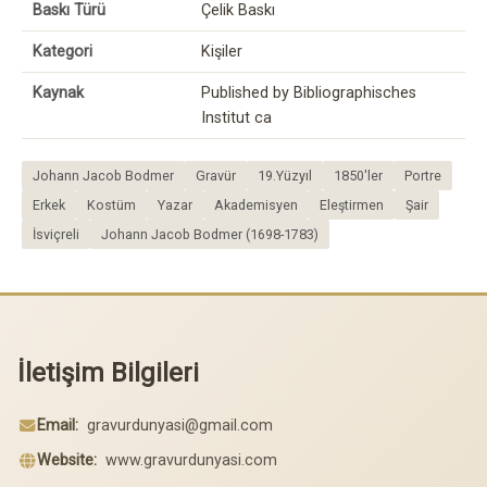
Baskı Türü
Çelik Baskı
Kategori
Kişiler
Kaynak
Published by Bibliographisches
Institut ca
Johann Jacob Bodmer
Gravür
19.Yüzyıl
1850'ler
Portre
Erkek
Kostüm
Yazar
Akademisyen
Eleştirmen
Şair
İsviçreli
Johann Jacob Bodmer (1698-1783)
İletişim Bilgileri
Email:
gravurdunyasi@gmail.com
Website:
www.gravurdunyasi.com