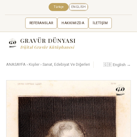
Türkçe
ENGLISH
REFERANSLAR
HAKKIMIZDA
İLETİŞİM
GRAVÜR DÜNYASI
Dijital Gravür Kütüphanesi
🇬🇧 English →
ANASAYFA
›
Kişiler
›
Sanat, Edebiyat Ve Diğerleri