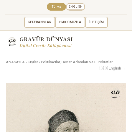
Türkçe
ENGLISH
REFERANSLAR
HAKKIMIZDA
İLETİŞİM
GRAVÜR DÜNYASI
Dijital Gravür Kütüphanesi
ANASAYFA
›
Kişiler
›
Politikacılar, Devlet Adamları Ve Bürokratlar
🇬🇧 English →