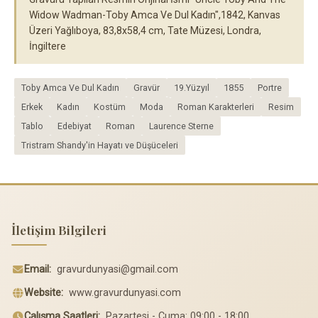
Widow Wadman-Toby Amca Ve Dul Kadın",1842, Kanvas
Üzeri Yağlıboya, 83,8x58,4 cm, Tate Müzesi, Londra,
İngiltere
Toby Amca Ve Dul Kadın
Gravür
19.Yüzyıl
1855
Portre
Erkek
Kadın
Kostüm
Moda
Roman Karakterleri
Resim
Tablo
Edebiyat
Roman
Laurence Sterne
Tristram Shandy'in Hayatı ve Düşüceleri
İletişim Bilgileri
Email:
gravurdunyasi@gmail.com
Website:
www.gravurdunyasi.com
Çalışma Saatleri:
Pazartesi - Cuma: 09:00 - 18:00