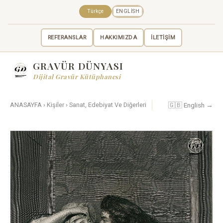
Türkçe
ENGLISH
REFERANSLAR
HAKKIMIZDA
İLETİŞİM
GRAVÜR DÜNYASI
Dijital Gravür Kütüphanesi
🇬🇧 English →
ANASAYFA
›
Kişiler
›
Sanat, Edebiyat Ve Diğerleri