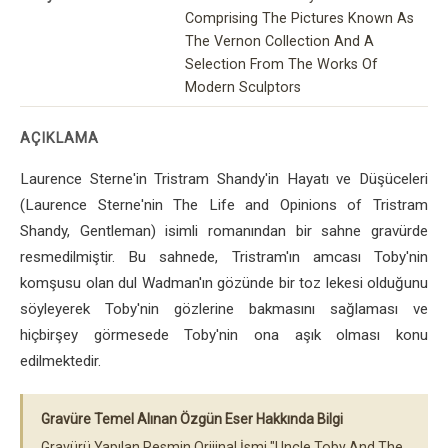
Comprising The Pictures Known As
The Vernon Collection And A
Selection From The Works Of
Modern Sculptors
AÇIKLAMA
Laurence Sterne'in Tristram Shandy'in Hayatı ve Düşüceleri
(Laurence Sterne'nin The Life and Opinions of Tristram
Shandy, Gentleman) isimli romanından bir sahne gravürde
resmedilmiştir. Bu sahnede, Tristram'ın amcası Toby'nin
komşusu olan dul Wadman'ın gözünde bir toz lekesi olduğunu
söyleyerek Toby'nin gözlerine bakmasını sağlaması ve
hiçbirşey görmesede Toby'nin ona aşık olması konu
edilmektedir.
Gravüre Temel Alınan Özgün Eser Hakkında Bilgi
Gravürü Yapılan Resmin Orijinal İsmi "Uncle Toby And The