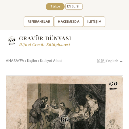
Türkçe
ENGLISH
REFERANSLAR
HAKKIMIZDA
İLETİŞİM
GRAVÜR DÜNYASI
Dijital Gravür Kütüphanesi
🇬🇧 English →
ANASAYFA
›
Kişiler
›
Kraliyet Ailesi