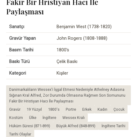
Fakir Bir Hristiyan Hacı İle
Paylaşması
Sanatçı
Benjamin West (1738-1820)
Gravür Yapan
John Rogers (1808-1888)
Basım Tarihi
1800's
Baskı Türü
Çelik Baskı
Kategori
Kişiler
Danimarkalıların Wessex'i İşgal Etmesi Nedeniyle Athelney Adasına
Sığınan Kral Alfred, Zor Durumda Olmasına Rağmen Son Somununu
Fakir Bir Hristiyan Hacı İle Paylaşması
Gravür
19 Yüzyıl
1800's
Portre
Erkek
Kadın
Çocuk
Kostüm
Ülke
İngiltere
Wessex Kralı
Hüküm Süresi (871-899)
Büyük Alfred (848-899)
İngiltere Tarihi
Tarihi Olaylar