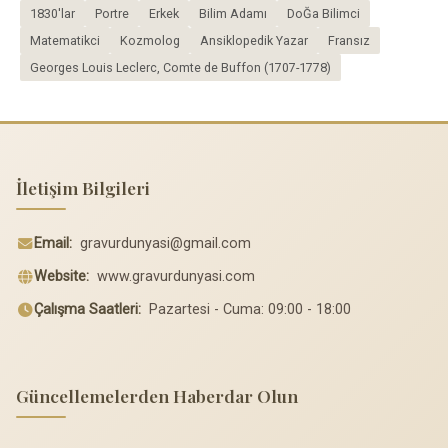
1830'lar
Portre
Erkek
Bilim Adamı
DoĞa Bilimci
Matematikci
Kozmolog
Ansiklopedik Yazar
Fransız
Georges Louis Leclerc, Comte de Buffon (1707-1778)
İletişim Bilgileri
Email:
gravurdunyasi@gmail.com
Website:
www.gravurdunyasi.com
Çalışma Saatleri:
Pazartesi - Cuma: 09:00 - 18:00
Güncellemelerden Haberdar Olun