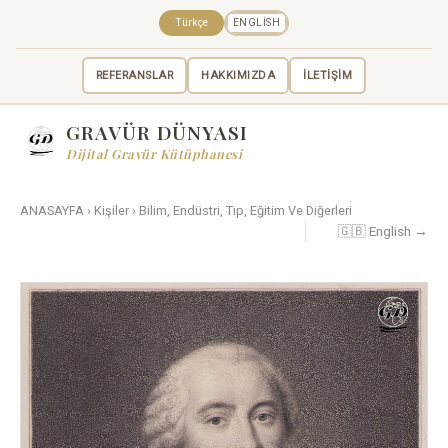
Türkçe
ENGLISH
REFERANSLAR
HAKKIMIZDA
İLETİŞİM
GRAVÜR DÜNYASI
Dijital Gravür Kütüphanesi
ANASAYFA
›
Kişiler
›
Bilim, Endüstri, Tıp, Eğitim Ve Diğerleri
🇬🇧 English →