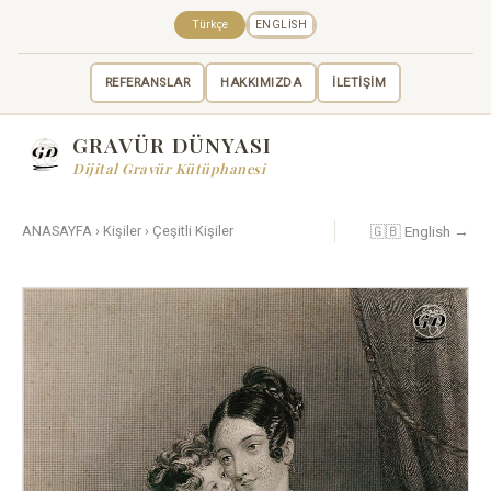
Türkçe
ENGLISH
REFERANSLAR
HAKKIMIZDA
İLETİŞİM
GRAVÜR DÜNYASI
Dijital Gravür Kütüphanesi
🇬🇧 English →
ANASAYFA
›
Kişiler
›
Çeşitli Kişiler