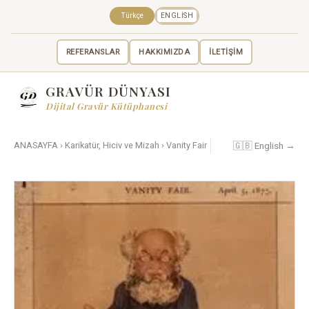
Türkçe
ENGLISH
REFERANSLAR
HAKKIMIZDA
İLETİŞİM
GRAVÜR DÜNYASI
Dijital Gravür Kütüphanesi
🇬🇧 English →
ANASAYFA
›
Karikatür, Hiciv ve Mizah
›
Vanity Fair