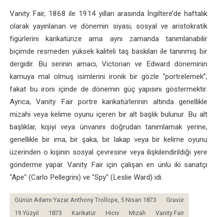
Vanity Fair, 1868 ile 1914 yılları arasında İngiltere’de haftalık
olarak yayınlanan ve dönemin siyasi, sosyal ve aristokratik
figürlerini karikatürize ama aynı zamanda tanımlanabilir
biçimde resmeden yüksek kaliteli taş baskıları ile tanınmış bir
dergidir. Bu serinin amacı, Victorian ve Edward döneminin
kamuya mal olmuş isimlerini ironik bir gözle “portrelemek”,
fakat bu ironi içinde de dönemin güç yapısını göstermektir.
Ayrıca, Vanity Fair portre karikatürlerinin altında genellikle
mizahi veya kelime oyunu içeren bir alt başlık bulunur. Bu alt
başlıklar, kişiyi veya ünvanını doğrudan tanımlamak yerine,
genellikle bir ima, bir şaka, bir lakap veya bir kelime oyunu
üzerinden o kişinin sosyal çevresine veya ilişkilendirildiği yere
gönderme yapar. Vanity Fair için çalışan en ünlü iki sanatçı
"Ape" (Carlo Pellegrini) ve "Spy" (Leslie Ward) idi.
Günün Adamı Yazar Anthony Trollope, 5 Nisan 1873
Gravür
19.Yüzyıl
1873
Karikatür
Hiciv
Mizah
Vanity Fair