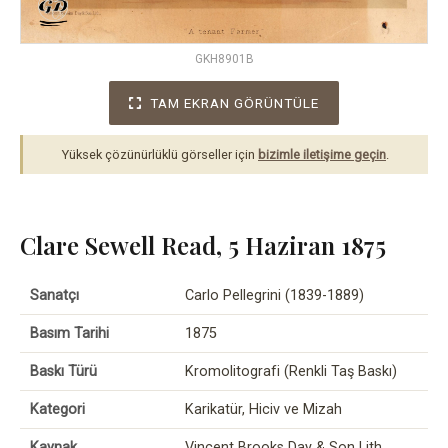
GKH8901B
TAM EKRAN GÖRÜNTÜLE
Yüksek çözünürlüklü görseller için
bizimle iletişime geçin
.
Clare Sewell Read, 5 Haziran 1875
Sanatçı
Carlo Pellegrini (1839-1889)
Basım Tarihi
1875
Baskı Türü
Kromolitografi (Renkli Taş Baskı)
Kategori
Karikatür, Hiciv ve Mizah
Kaynak
Vincent Brooks Day & Son Lith.