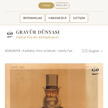
Türkçe
ENGLISH
REFERANSLAR
HAKKIMIZDA
İLETİŞİM
GRAVÜR DÜNYASI
Dijital Gravür Kütüphanesi
🇬🇧 English →
ANASAYFA
›
Karikatür, Hiciv ve Mizah
›
Vanity Fair