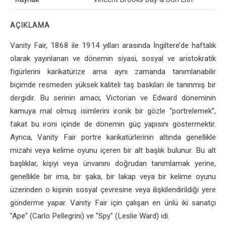
AÇIKLAMA
Vanity Fair, 1868 ile 1914 yılları arasında İngiltere’de haftalık
olarak yayınlanan ve dönemin siyasi, sosyal ve aristokratik
figürlerini karikatürize ama aynı zamanda tanımlanabilir
biçimde resmeden yüksek kaliteli taş baskıları ile tanınmış bir
dergidir. Bu serinin amacı, Victorian ve Edward döneminin
kamuya mal olmuş isimlerini ironik bir gözle “portrelemek”,
fakat bu ironi içinde de dönemin güç yapısını göstermektir.
Ayrıca, Vanity Fair portre karikatürlerinin altında genellikle
mizahi veya kelime oyunu içeren bir alt başlık bulunur. Bu alt
başlıklar, kişiyi veya ünvanını doğrudan tanımlamak yerine,
genellikle bir ima, bir şaka, bir lakap veya bir kelime oyunu
üzerinden o kişinin sosyal çevresine veya ilişkilendirildiği yere
gönderme yapar. Vanity Fair için çalışan en ünlü iki sanatçı
"Ape" (Carlo Pellegrini) ve "Spy" (Leslie Ward) idi.