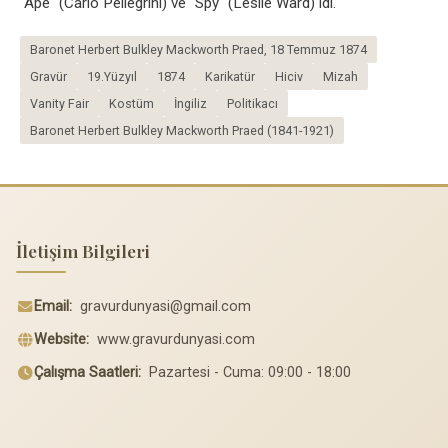
"Ape" (Carlo Pellegrini) ve "Spy" (Leslie Ward) idi.
Baronet Herbert Bulkley Mackworth Praed, 18 Temmuz 1874
Gravür
19.Yüzyıl
1874
Karikatür
Hiciv
Mizah
Vanity Fair
Kostüm
İngiliz
Politikacı
Baronet Herbert Bulkley Mackworth Praed (1841-1921)
İletişim Bilgileri
Email:
gravurdunyasi@gmail.com
Website:
www.gravurdunyasi.com
Çalışma Saatleri:
Pazartesi - Cuma: 09:00 - 18:00