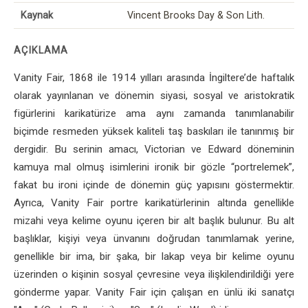
Kaynak
Vincent Brooks Day & Son Lith.
AÇIKLAMA
Vanity Fair, 1868 ile 1914 yılları arasında İngiltere’de haftalık
olarak yayınlanan ve dönemin siyasi, sosyal ve aristokratik
figürlerini karikatürize ama aynı zamanda tanımlanabilir
biçimde resmeden yüksek kaliteli taş baskıları ile tanınmış bir
dergidir. Bu serinin amacı, Victorian ve Edward döneminin
kamuya mal olmuş isimlerini ironik bir gözle “portrelemek”,
fakat bu ironi içinde de dönemin güç yapısını göstermektir.
Ayrıca, Vanity Fair portre karikatürlerinin altında genellikle
mizahi veya kelime oyunu içeren bir alt başlık bulunur. Bu alt
başlıklar, kişiyi veya ünvanını doğrudan tanımlamak yerine,
genellikle bir ima, bir şaka, bir lakap veya bir kelime oyunu
üzerinden o kişinin sosyal çevresine veya ilişkilendirildiği yere
gönderme yapar. Vanity Fair için çalışan en ünlü iki sanatçı