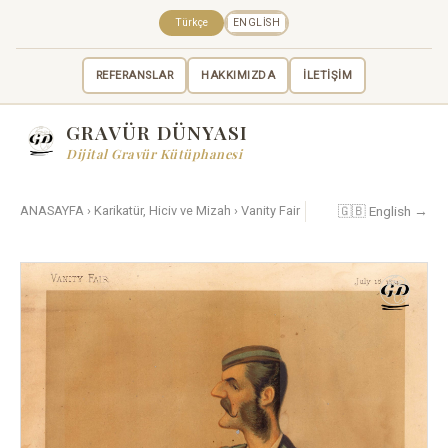
Türkçe
ENGLISH
REFERANSLAR
HAKKIMIZDA
İLETİŞİM
GRAVÜR DÜNYASI
Dijital Gravür Kütüphanesi
🇬🇧 English →
ANASAYFA
›
Karikatür, Hiciv ve Mizah
›
Vanity Fair