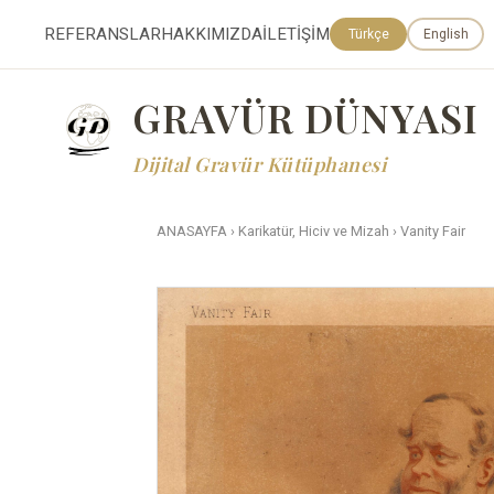
REFERANSLAR
HAKKIMIZDA
İLETİŞİM
Türkçe
English
GRAVÜR DÜNYASI
Dijital Gravür Kütüphanesi
ANASAYFA
›
Karikatür, Hiciv ve Mizah
›
Vanity Fair