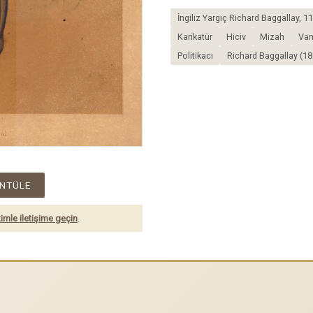
İngiliz Yargıç Richard Baggallay, 1
Karikatür
Hiciv
Mizah
Van
Politikacı
Richard Baggallay (1
NTÜLE
imle iletişime geçin
.