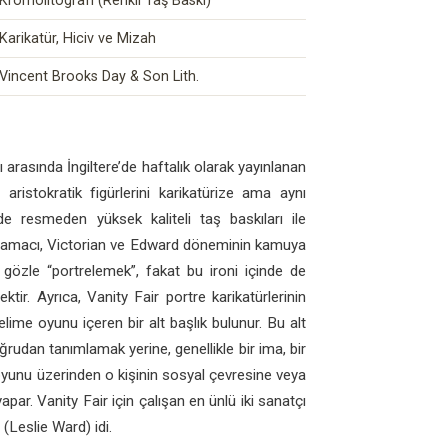
Kromolitografi (Renkli Taş Baskı)
Karikatür, Hiciv ve Mizah
Vincent Brooks Day & Son Lith.
ı arasında İngiltere’de haftalık olarak yayınlanan
ristokratik figürlerini karikatürize ama aynı
e resmeden yüksek kaliteli taş baskıları ile
nin amacı, Victorian ve Edward döneminin kamuya
r gözle “portrelemek”, fakat bu ironi içinde de
ir. Ayrıca, Vanity Fair portre karikatürlerinin
elime oyunu içeren bir alt başlık bulunur. Bu alt
oğrudan tanımlamak yerine, genellikle bir ima, bir
 oyunu üzerinden o kişinin sosyal çevresine veya
yapar. Vanity Fair için çalışan en ünlü iki sanatçı
 (Leslie Ward) idi.