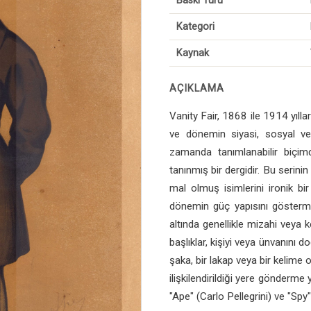
Baskı Türü
Kategori
Kaynak
AÇIKLAMA
Vanity Fair, 1868 ile 1914 yıllar
ve dönemin siyasi, sosyal ve a
zamanda tanımlanabilir biçimd
tanınmış bir dergidir. Bu seri
mal olmuş isimlerini ironik bi
dönemin güç yapısını göstermekt
altında genellikle mizahi veya k
başlıklar, kişiyi veya ünvanını d
şaka, bir lakap veya bir kelime
ilişkilendirildiği yere gönderme 
"Ape" (Carlo Pellegrini) ve "Spy"