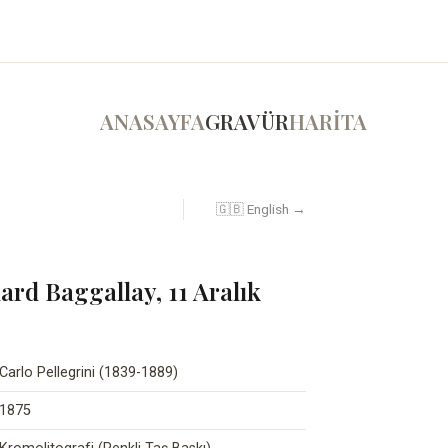
ANASAYFA
GRAVÜR
HARİTA
🇬🇧 English →
hard Baggallay, 11 Aralık
Carlo Pellegrini (1839-1889)
1875