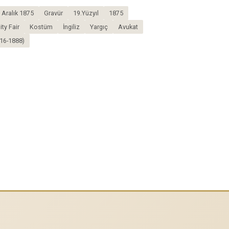
1 Aralık 1875
Gravür
19.Yüzyıl
1875
ity Fair
Kostüm
İngiliz
Yargıç
Avukat
816-1888)