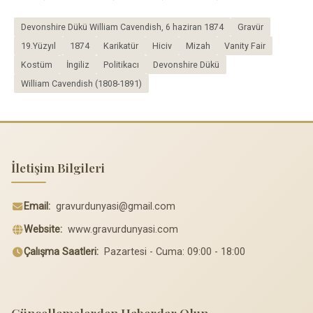
Devonshire Dükü William Cavendish, 6 haziran 1874
Gravür
19.Yüzyıl
1874
Karikatür
Hiciv
Mizah
Vanity Fair
Kostüm
İngiliz
Politikacı
Devonshire Dükü
William Cavendish (1808-1891)
İletişim Bilgileri
Email:
gravurdunyasi@gmail.com
Website:
www.gravurdunyasi.com
Çalışma Saatleri:
Pazartesi - Cuma: 09:00 - 18:00
Güncellemelerden Haberdar Olun