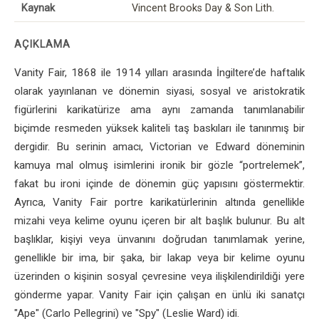
Kaynak
Vincent Brooks Day & Son Lith.
AÇIKLAMA
Vanity Fair, 1868 ile 1914 yılları arasında İngiltere’de haftalık
olarak yayınlanan ve dönemin siyasi, sosyal ve aristokratik
figürlerini karikatürize ama aynı zamanda tanımlanabilir
biçimde resmeden yüksek kaliteli taş baskıları ile tanınmış bir
dergidir. Bu serinin amacı, Victorian ve Edward döneminin
kamuya mal olmuş isimlerini ironik bir gözle “portrelemek”,
fakat bu ironi içinde de dönemin güç yapısını göstermektir.
Ayrıca, Vanity Fair portre karikatürlerinin altında genellikle
mizahi veya kelime oyunu içeren bir alt başlık bulunur. Bu alt
başlıklar, kişiyi veya ünvanını doğrudan tanımlamak yerine,
genellikle bir ima, bir şaka, bir lakap veya bir kelime oyunu
üzerinden o kişinin sosyal çevresine veya ilişkilendirildiği yere
gönderme yapar. Vanity Fair için çalışan en ünlü iki sanatçı
"Ape" (Carlo Pellegrini) ve "Spy" (Leslie Ward) idi.