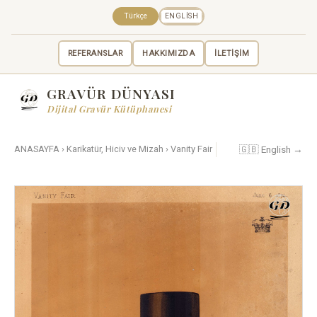
Türkçe
ENGLISH
REFERANSLAR
HAKKIMIZDA
İLETİŞİM
GRAVÜR DÜNYASI
Dijital Gravür Kütüphanesi
🇬🇧 English →
ANASAYFA
›
Karikatür, Hiciv ve Mizah
›
Vanity Fair