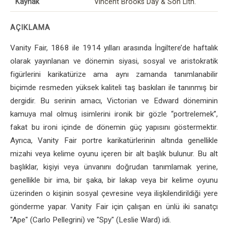
Kaynak
Vincent Brooks Day & Son Lith.
AÇIKLAMA
Vanity Fair, 1868 ile 1914 yılları arasında İngiltere’de haftalık
olarak yayınlanan ve dönemin siyasi, sosyal ve aristokratik
figürlerini karikatürize ama aynı zamanda tanımlanabilir
biçimde resmeden yüksek kaliteli taş baskıları ile tanınmış bir
dergidir. Bu serinin amacı, Victorian ve Edward döneminin
kamuya mal olmuş isimlerini ironik bir gözle “portrelemek”,
fakat bu ironi içinde de dönemin güç yapısını göstermektir.
Ayrıca, Vanity Fair portre karikatürlerinin altında genellikle
mizahi veya kelime oyunu içeren bir alt başlık bulunur. Bu alt
başlıklar, kişiyi veya ünvanını doğrudan tanımlamak yerine,
genellikle bir ima, bir şaka, bir lakap veya bir kelime oyunu
üzerinden o kişinin sosyal çevresine veya ilişkilendirildiği yere
gönderme yapar. Vanity Fair için çalışan en ünlü iki sanatçı
"Ape" (Carlo Pellegrini) ve "Spy" (Leslie Ward) idi.