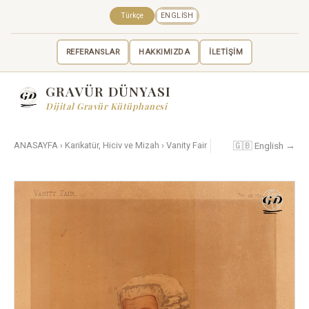
Türkçe
ENGLISH
REFERANSLAR
HAKKIMIZDA
İLETİŞİM
GRAVÜR DÜNYASI
Dijital Gravür Kütüphanesi
🇬🇧 English →
ANASAYFA
›
Karikatür, Hiciv ve Mizah
›
Vanity Fair