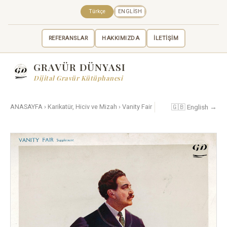
Türkçe
ENGLISH
REFERANSLAR
HAKKIMIZDA
İLETİŞİM
GRAVÜR DÜNYASI
Dijital Gravür Kütüphanesi
🇬🇧 English →
ANASAYFA
›
Karikatür, Hiciv ve Mizah
›
Vanity Fair