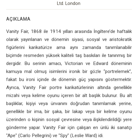
Ltd. London
AÇIKLAMA
Vanity Fair, 1868 ile 1914 yılları arasında İngiltere’de haftalık
olarak yayınlanan ve dönemin siyasi, sosyal ve aristokratik
figürlerini karikatürize ama aynı zamanda tanımlanabilir
biçimde resmeden yüksek kaliteli taş baskıları ile tanınmış bir
dergidir. Bu serinin amacı, Victorian ve Edward döneminin
kamuya mal olmuş isimlerini ironik bir gözle “portrelemek”,
fakat bu ironi içinde de dönemin güç yapısını göstermektir.
Ayrıca, Vanity Fair portre karikatürlerinin altında genellikle
mizahi veya kelime oyunu içeren bir alt başlık bulunur. Bu alt
başlıklar, kişiyi veya ünvanını doğrudan tanımlamak yerine,
genellikle bir ima, bir şaka, bir lakap veya bir kelime oyunu
üzerinden o kişinin sosyal çevresine veya ilişkilendirildiği yere
gönderme yapar. Vanity Fair için çalışan en ünlü iki sanatçı
"Ape" (Carlo Pellegrini) ve "Spy" (Leslie Ward) idi.