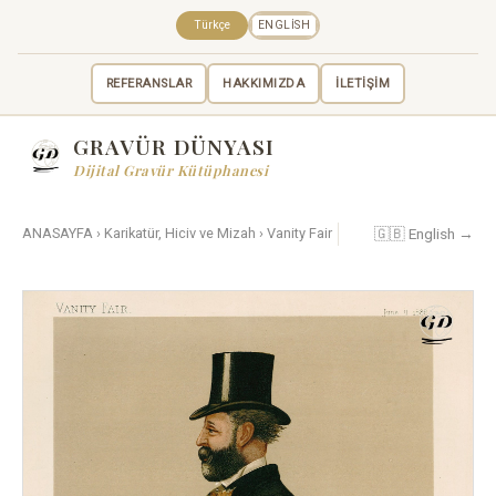
Türkçe
ENGLISH
REFERANSLAR
HAKKIMIZDA
İLETİŞİM
GRAVÜR DÜNYASI
Dijital Gravür Kütüphanesi
🇬🇧 English →
ANASAYFA
›
Karikatür, Hiciv ve Mizah
›
Vanity Fair