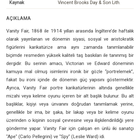
Kaynak
Vincent Brooks Day & Son Lith.
AÇIKLAMA
Vanity Fair, 1868 ile 1914 yılları arasında İngiltere’de haftalık
olarak yayınlanan ve dönemin siyasi, sosyal ve aristokratik
figürlerini karikatürize ama aynı zamanda tanımlanabilir
biçimde resmeden yüksek kaliteli taş baskıları ile tanınmış bir
dergidir. Bu serinin amacı, Victorian ve Edward döneminin
kamuya mal olmuş isimlerini ironik bir gözle “portrelemek”,
fakat bu ironi içinde de dönemin güç yapısını göstermektir.
Ayrıca, Vanity Fair portre karikatürlerinin altında genellikle
mizahi veya kelime oyunu içeren bir alt başlık bulunur. Bu alt
başlıklar, kişiyi veya ünvanını doğrudan tanımlamak yerine,
genellikle bir ima, bir şaka, bir lakap veya bir kelime oyunu
üzerinden o kişinin sosyal çevresine veya ilişkilendirildiği yere
gönderme yapar. Vanity Fair için çalışan en ünlü iki sanatçı
"Ape" (Carlo Pellegrini) ve "Spy" (Leslie Ward) idi.