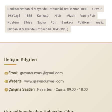
Bankacı Nathaniel Mayer de Rothschild, 09 Haziran 1888
Gravür
19.Yüzyıl
1888
Karikatür
Hiciv
Mizah
Vanity Fair
Kostüm
Elbise
Şapka
Fötr
Bankacı
Politikacı
İngiliz
Nathaniel Mayer de Rothschild (1840-1915)
İletişim Bilgileri
Email:
gravurdunyasi@gmail.com
Website:
www.gravurdunyasi.com
Çalışma Saatleri:
Pazartesi - Cuma: 09:00 - 18:00
Güncellemelerden Haberdar Olun