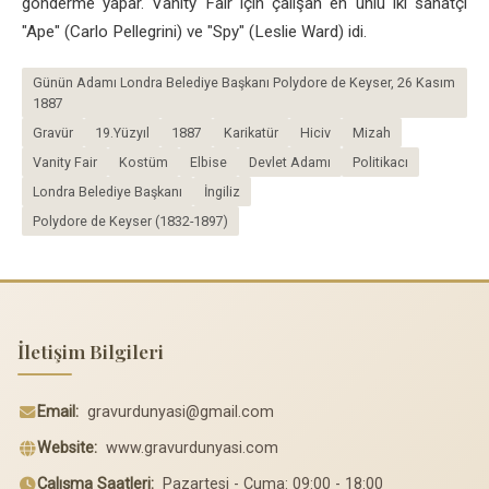
gönderme yapar. Vanity Fair için çalışan en ünlü iki sanatçı
"Ape" (Carlo Pellegrini) ve "Spy" (Leslie Ward) idi.
Günün Adamı Londra Belediye Başkanı Polydore de Keyser, 26 Kasım
1887
Gravür
19.Yüzyıl
1887
Karikatür
Hiciv
Mizah
Vanity Fair
Kostüm
Elbise
Devlet Adamı
Politikacı
Londra Belediye Başkanı
İngiliz
Polydore de Keyser (1832-1897)
İletişim Bilgileri
Email:
gravurdunyasi@gmail.com
Website:
www.gravurdunyasi.com
Çalışma Saatleri:
Pazartesi - Cuma: 09:00 - 18:00