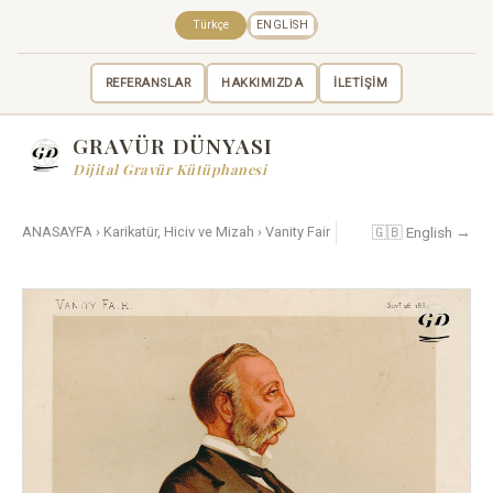
Türkçe
ENGLISH
REFERANSLAR
HAKKIMIZDA
İLETİŞİM
GRAVÜR DÜNYASI
Dijital Gravür Kütüphanesi
🇬🇧 English →
ANASAYFA
›
Karikatür, Hiciv ve Mizah
›
Vanity Fair