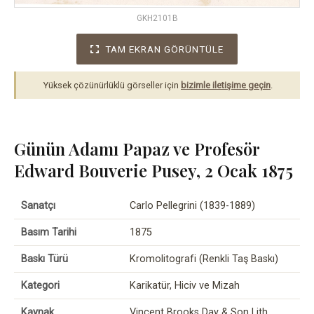
GKH2101B
TAM EKRAN GÖRÜNTÜLE
Yüksek çözünürlüklü görseller için
bizimle iletişime geçin
.
Günün Adamı Papaz ve Profesör
Edward Bouverie Pusey, 2 Ocak 1875
Sanatçı
Carlo Pellegrini (1839-1889)
Basım Tarihi
1875
Baskı Türü
Kromolitografi (Renkli Taş Baskı)
Kategori
Karikatür, Hiciv ve Mizah
Kaynak
Vincent Brooks Day & Son Lith.