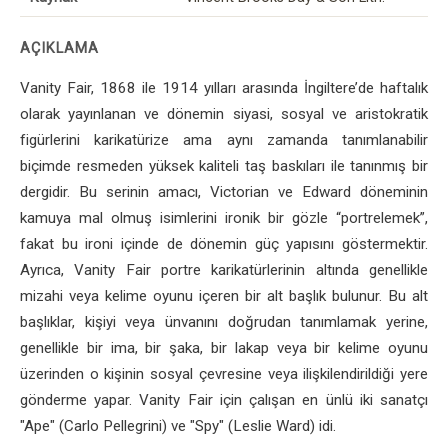
AÇIKLAMA
Vanity Fair, 1868 ile 1914 yılları arasında İngiltere’de haftalık
olarak yayınlanan ve dönemin siyasi, sosyal ve aristokratik
figürlerini karikatürize ama aynı zamanda tanımlanabilir
biçimde resmeden yüksek kaliteli taş baskıları ile tanınmış bir
dergidir. Bu serinin amacı, Victorian ve Edward döneminin
kamuya mal olmuş isimlerini ironik bir gözle “portrelemek”,
fakat bu ironi içinde de dönemin güç yapısını göstermektir.
Ayrıca, Vanity Fair portre karikatürlerinin altında genellikle
mizahi veya kelime oyunu içeren bir alt başlık bulunur. Bu alt
başlıklar, kişiyi veya ünvanını doğrudan tanımlamak yerine,
genellikle bir ima, bir şaka, bir lakap veya bir kelime oyunu
üzerinden o kişinin sosyal çevresine veya ilişkilendirildiği yere
gönderme yapar. Vanity Fair için çalışan en ünlü iki sanatçı
"Ape" (Carlo Pellegrini) ve "Spy" (Leslie Ward) idi.