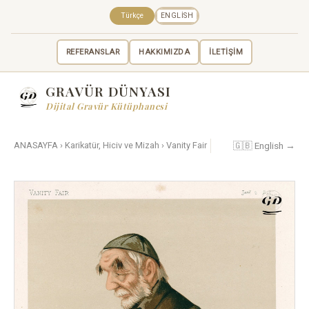
Türkçe
ENGLISH
REFERANSLAR
HAKKIMIZDA
İLETİŞİM
GRAVÜR DÜNYASI
Dijital Gravür Kütüphanesi
🇬🇧 English →
ANASAYFA
›
Karikatür, Hiciv ve Mizah
›
Vanity Fair