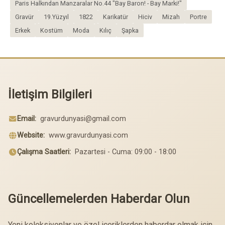
Paris Halkından Manzaralar No.44 "Bay Baron! - Bay Marki!"
Gravür
19.Yüzyıl
1822
Karikatür
Hiciv
Mizah
Portre
Erkek
Kostüm
Moda
Kılıç
Şapka
İletişim Bilgileri
Email:
gravurdunyasi@gmail.com
Website:
www.gravurdunyasi.com
Çalışma Saatleri:
Pazartesi - Cuma: 09:00 - 18:00
Güncellemelerden Haberdar Olun
Yeni koleksiyonlar ve özel içeriklerden haberdar olmak için