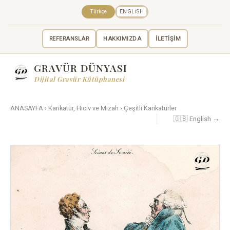
Türkçe
ENGLISH
REFERANSLAR
HAKKIMIZDA
İLETİŞİM
GRAVÜR DÜNYASI
Dijital Gravür Kütüphanesi
ANASAYFA
›
Karikatür, Hiciv ve Mizah
›
Çeşitli Karikatürler
🇬🇧 English →