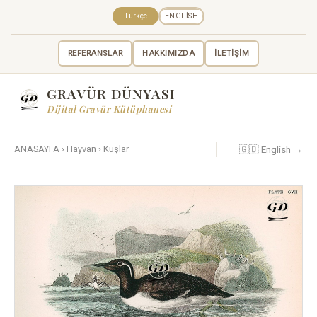
Türkçe
ENGLISH
REFERANSLAR
HAKKIMIZDA
İLETİŞİM
GRAVÜR DÜNYASI
Dijital Gravür Kütüphanesi
🇬🇧 English →
ANASAYFA
›
Hayvan
›
Kuşlar