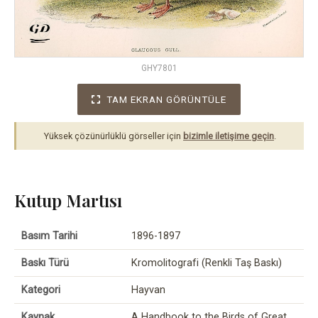
GHY7801
TAM EKRAN GÖRÜNTÜLE
Yüksek çözünürlüklü görseller için
bizimle iletişime geçin
.
Kutup Martısı
Basım Tarihi
1896-1897
Baskı Türü
Kromolitografi (Renkli Taş Baskı)
Kategori
Hayvan
Kaynak
A Handbook to the Birds of Great