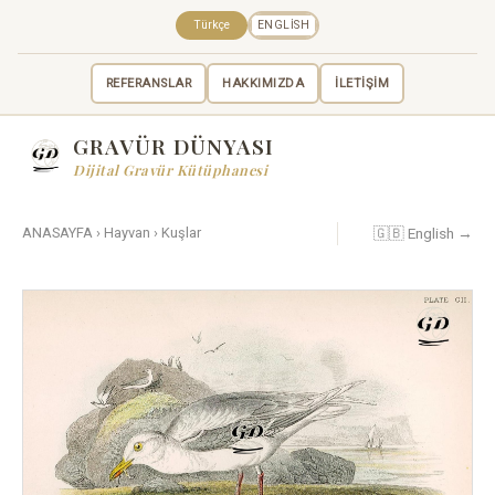
Türkçe
ENGLISH
REFERANSLAR
HAKKIMIZDA
İLETİŞİM
GRAVÜR DÜNYASI
Dijital Gravür Kütüphanesi
🇬🇧 English →
ANASAYFA
›
Hayvan
›
Kuşlar