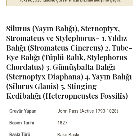
Yüksek çözünürlüklü görseller için
bizimle iletişime geçin
.
Silurus (Yayın Balığı), Sternoptyx,
Stromateus ve Stylephorus- 1. Yıldız
Balığı (Stromateus Cinereus) 2. Tube-
Eye Balığı (Tüplü Balık, Stylephorus
Chordatus) 3. Gümüşbalta Balığı
(Sternoptyx Diaphana) 4. Yayın Balığı
(Silurus Glanis) 5. Stinging
Kedibalığı (Heteropneustes Fossilis)
Gravür Yapan
John Pass (Active 1793-1828)
Basım Tarihi
1827
Baskı Türü
Bakır Baskı