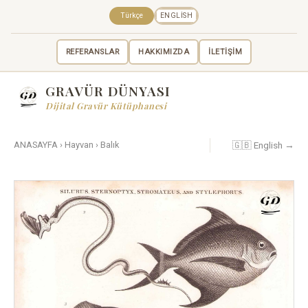
Türkçe
ENGLISH
REFERANSLAR
HAKKIMIZDA
İLETİŞİM
GRAVÜR DÜNYASI
Dijital Gravür Kütüphanesi
🇬🇧 English →
ANASAYFA
›
Hayvan
›
Balık