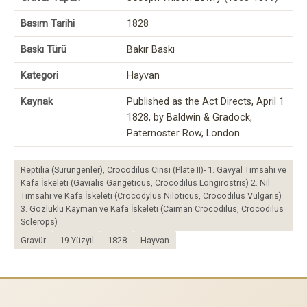
Basım Tarihi
1828
Baskı Türü
Bakır Baskı
Kategori
Hayvan
Kaynak
Published as the Act Directs, April 1
1828, by Baldwin & Gradock,
Paternoster Row, London
Reptilia (Sürüngenler), Crocodilus Cinsi (Plate II)- 1. Gavyal Timsahı ve
Kafa İskeleti (Gavialis Gangeticus, Crocodilus Longirostris) 2. Nil
Timsahı ve Kafa İskeleti (Crocodylus Niloticus, Crocodilus Vulgaris)
3. Gözlüklü Kayman ve Kafa İskeleti (Caiman Crocodilus, Crocodilus
Sclerops)
Gravür
19.Yüzyıl
1828
Hayvan