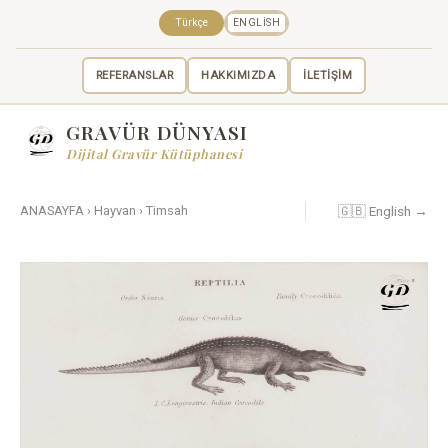
Türkçe
ENGLISH
REFERANSLAR
HAKKIMIZDA
İLETİŞİM
GRAVÜR DÜNYASI
Dijital Gravür Kütüphanesi
🇬🇧 English →
ANASAYFA
›
Hayvan
›
Timsah