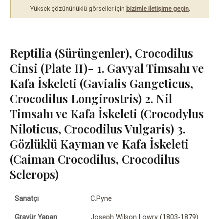
Yüksek çözünürlüklü görseller için
bizimle iletişime geçin
.
Reptilia (Sürüngenler), Crocodilus
Cinsi (Plate II)- 1. Gavyal Timsahı ve
Kafa İskeleti (Gavialis Gangeticus,
Crocodilus Longirostris) 2. Nil
Timsahı ve Kafa İskeleti (Crocodylus
Niloticus, Crocodilus Vulgaris) 3.
Gözlüklü Kayman ve Kafa İskeleti
(Caiman Crocodilus, Crocodilus
Sclerops)
Sanatçı
C.Pyne
Gravür Yapan
Joseph Wilson Lowry (1803-1879)