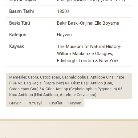
Basım Tarihi
1850's
Baskı Türü
Bakır Baskı-Orijinal Elle Boyama
Kategori
Hayvan
Kaynak
The Museum of Natural History-
William Mackenzie Glasgow,
Edinburgh, London & New York
Memeliler, Capra, Catoblepas, Cephalolophus, Antilope Cinsi Plate
(19)- 62. Dağ Keçisi (Capra İbex) 63. Öküz Başlı Antilop (Gnu,
Catoblepas Gnu) 64. Cüce Antilop (Cephalolophus Pygmaeus) 65.
Kara Antilopu (Hint Antilopu, Antelope Cervicapra)
Gravür
19.Yüzyıl
1850'ler
Hayvan