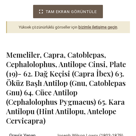
TAM EKRAN GÖRÜNTÜLE
Yüksek çözünürlüklü görseller için
bizimle iletişime geçin
.
Memeliler, Capra, Catoblepas,
Cephalolophus, Antilope Cinsi, Plate
(19)- 62. Dağ Keçisi (Capra İbex) 63.
Öküz Başlı Antilop (Gnu, Catoblepas
Gnu) 64. Cüce Antilop
(Cephalolophus Pygmaeus) 65. Kara
Antilopu (Hint Antilopu, Antelope
Cervicapra)
Gravür Yapan
Joseph Wilson Lowry (1803-1879)