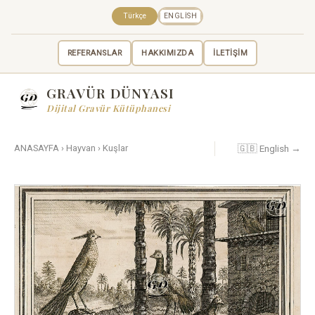
Türkçe
ENGLISH
REFERANSLAR
HAKKIMIZDA
İLETİŞİM
GRAVÜR DÜNYASI
Dijital Gravür Kütüphanesi
🇬🇧 English →
ANASAYFA
›
Hayvan
›
Kuşlar