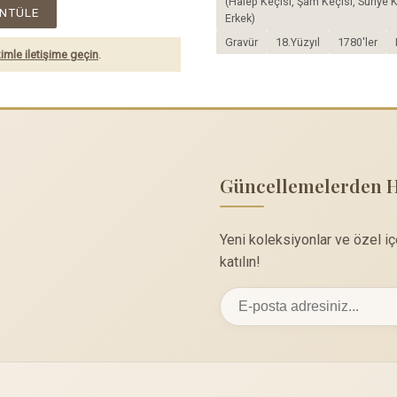
(Halep Keçisi, Şam Keçisi, Suriye Ke
NTÜLE
Erkek)
Gravür
18.Yüzyıl
1780'ler
imle iletişime geçin
.
Güncellemelerden 
Yeni koleksiyonlar ve özel i
katılın!