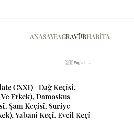
ANASAYFA
GRAVÜR
HARİTA
🇬🇧 English →
Plate CXXI)- Dağ Keçisi,
i Ve Erkek), Damaskus
si, Şam Keçisi, Suriye
kek), Yabani Keçi, Evcil Keçi