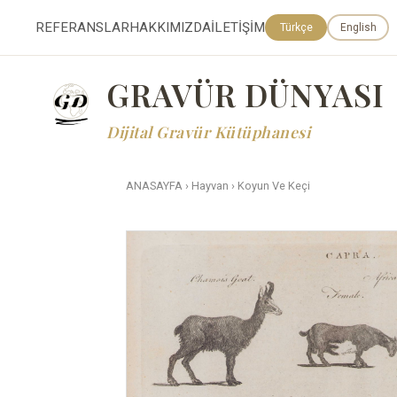
REFERANSLAR
HAKKIMIZDA
İLETİŞİM
Türkçe
English
GRAVÜR DÜNYASI
Dijital Gravür Kütüphanesi
ANASAYFA
›
Hayvan
›
Koyun Ve Keçi