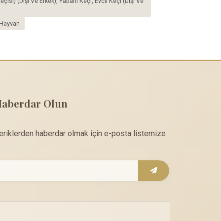
çisi) (Dişi Ve Erkek), Yabani Keçi, Evcil Keçi (Dişi Ve
Hayvan
Haberdar Olun
çeriklerden haberdar olmak için e-posta listemize