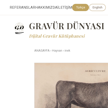
REFERANSLAR
HAKKIMIZDA
İLETİŞİM
Türkçe
English
GRAVÜR DÜNYASI
Dijital Gravür Kütüphanesi
ANASAYFA
›
Hayvan
›
inek