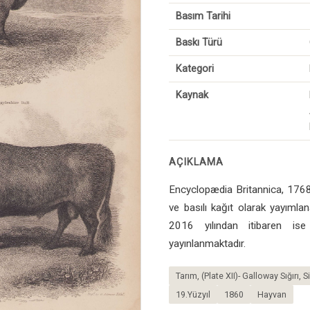
Basım Tarihi
Baskı Türü
Kategori
Kaynak
AÇIKLAMA
Encyclopædia Britannica, 1768-
ve basılı kağıt olarak yayımlana
2016 yılından itibaren ise
yayınlanmaktadır.
Tarım, (Plate XII)- Galloway Sığırı,
19.Yüzyıl
1860
Hayvan