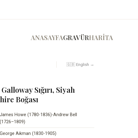
ANASAYFA
GRAVÜR
HARİTA
🇬🇧 English →
 Galloway Sığırı, Siyah
hire Boğası
James Howe (1780-1836)-Andrew Bell
(1726–1809)
George Aikman (1830-1905)