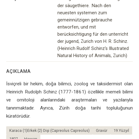
der säugethiere. :Nach den
neuesten systemen zum
gemeinnützigen gebrauche
entworfen, und mit
berücksichtigung für den unterricht
der jugend, Zurich von H. R. Schinz.
(Heinrich Rudolf Schinz's Illustrated
Natural History of Animals, Zurich)
AÇIKLAMA
İsviçreli bir hekim, doğa bilimci, zoolog ve taksidermist olan
Heinrich Rudolph Schinz (1777-1861) özellikle memeli bilimi
ve ornitoloji alanlarındaki araştırmaları ve yazılarıyla
tanınmaktadır. Ayrıca, Zürih doğa tarihi topluluğunun
küratörüdür.
Karaca (1)Erkek (2) Dişi (Capreolus Capreolus)
Gravür
19.Yüzyıl
1827
Hayvan