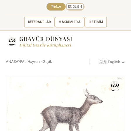
Türkçe
ENGLISH
REFERANSLAR
HAKKIMIZDA
İLETİŞİM
GRAVÜR DÜNYASI
Dijital Gravür Kütüphanesi
🇬🇧 English →
ANASAYFA
›
Hayvan
›
Geyik