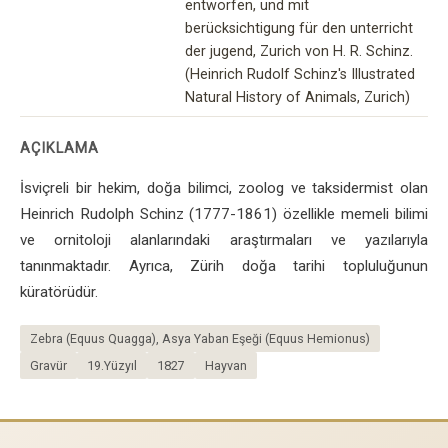
entworfen, und mit
berücksichtigung für den unterricht
der jugend, Zurich von H. R. Schinz.
(Heinrich Rudolf Schinz's Illustrated
Natural History of Animals, Zurich)
AÇIKLAMA
İsviçreli bir hekim, doğa bilimci, zoolog ve taksidermist olan
Heinrich Rudolph Schinz (1777-1861) özellikle memeli bilimi
ve ornitoloji alanlarındaki araştırmaları ve yazılarıyla
tanınmaktadır. Ayrıca, Zürih doğa tarihi topluluğunun
küratörüdür.
Zebra (Equus Quagga), Asya Yaban Eşeği (Equus Hemionus)
Gravür
19.Yüzyıl
1827
Hayvan