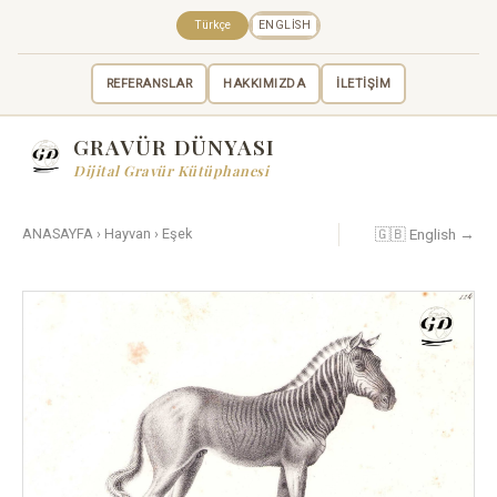
Türkçe
ENGLISH
REFERANSLAR
HAKKIMIZDA
İLETİŞİM
GRAVÜR DÜNYASI
Dijital Gravür Kütüphanesi
🇬🇧 English →
ANASAYFA
›
Hayvan
›
Eşek