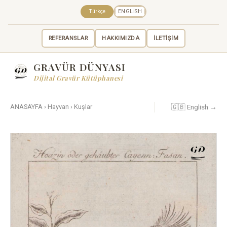
Türkçe
ENGLISH
REFERANSLAR
HAKKIMIZDA
İLETİŞİM
GRAVÜR DÜNYASI
Dijital Gravür Kütüphanesi
🇬🇧 English →
ANASAYFA
›
Hayvan
›
Kuşlar