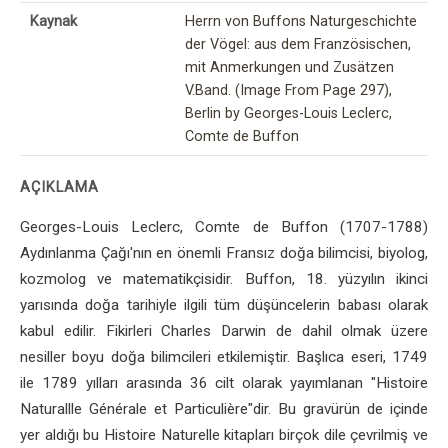
Kaynak
Herrn von Buffons Naturgeschichte
der Vögel: aus dem Französischen,
mit Anmerkungen und Zusätzen
V.Band. (Image From Page 297),
Berlin by Georges-Louis Leclerc,
Comte de Buffon
AÇIKLAMA
Georges-Louis Leclerc, Comte de Buffon (1707-1788)
Aydınlanma Çağı'nın en önemli Fransız doğa bilimcisi, biyolog,
kozmolog ve matematikçisidir. Buffon, 18. yüzyılın ikinci
yarısında doğa tarihiyle ilgili tüm düşüncelerin babası olarak
kabul edilir. Fikirleri Charles Darwin de dahil olmak üzere
nesiller boyu doğa bilimcileri etkilemiştir. Başlıca eseri, 1749
ile 1789 yılları arasında 36 cilt olarak yayımlanan "Histoire
Naturallle Générale et Particulière"dir. Bu gravürün de içinde
yer aldığı bu Histoire Naturelle kitapları birçok dile çevrilmiş ve