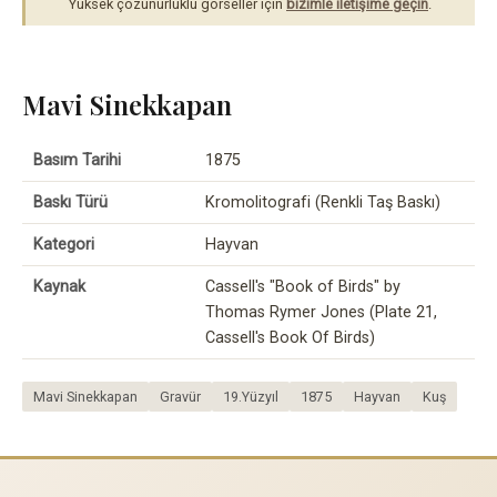
Yüksek çözünürlüklü görseller için
bizimle iletişime geçin
.
Mavi Sinekkapan
Basım Tarihi
1875
Baskı Türü
Kromolitografi (Renkli Taş Baskı)
Kategori
Hayvan
Kaynak
Cassell's "Book of Birds" by
Thomas Rymer Jones (Plate 21,
Cassell's Book Of Birds)
Mavi Sinekkapan
Gravür
19.Yüzyıl
1875
Hayvan
Kuş