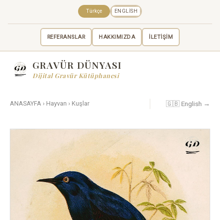
Türkçe
ENGLISH
REFERANSLAR
HAKKIMIZDA
İLETİŞİM
GRAVÜR DÜNYASI
Dijital Gravür Kütüphanesi
🇬🇧 English →
ANASAYFA
›
Hayvan
›
Kuşlar