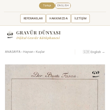
Türkçe
ENGLISH
REFERANSLAR
HAKKIMIZDA
İLETİŞİM
GRAVÜR DÜNYASI
Dijital Gravür Kütüphanesi
🇬🇧 English →
ANASAYFA
›
Hayvan
›
Kuşlar