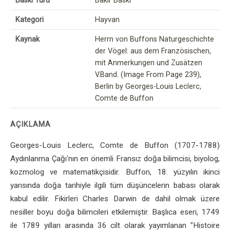
Baskı Türü
Bakır Baskı
Kategori
Hayvan
Kaynak
Herrn von Buffons Naturgeschichte
der Vögel: aus dem Französischen,
mit Anmerkungen und Zusätzen
V.Band. (Image From Page 239),
Berlin by Georges-Louis Leclerc,
Comte de Buffon
AÇIKLAMA
Georges-Louis Leclerc, Comte de Buffon (1707-1788)
Aydınlanma Çağı'nın en önemli Fransız doğa bilimcisi, biyolog,
kozmolog ve matematikçisidir. Buffon, 18. yüzyılın ikinci
yarısında doğa tarihiyle ilgili tüm düşüncelerin babası olarak
kabul edilir. Fikirleri Charles Darwin de dahil olmak üzere
nesiller boyu doğa bilimcileri etkilemiştir. Başlıca eseri, 1749
ile 1789 yılları arasında 36 cilt olarak yayımlanan "Histoire