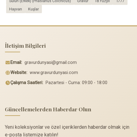
Sülün (Erkek) (Phasianus Colchicus)
Gravür
18.Yüzyıl
1777
Hayvan
Kuşlar
İletişim Bilgileri
Email:
gravurdunyasi@gmail.com
Website:
www.gravurdunyasi.com
Çalışma Saatleri:
Pazartesi - Cuma: 09:00 - 18:00
Güncellemelerden Haberdar Olun
Yeni koleksiyonlar ve özel içeriklerden haberdar olmak için
e-posta listemize katılın!