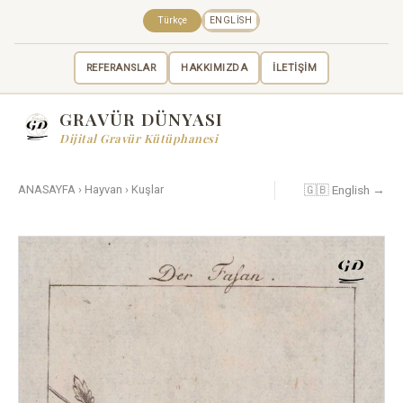
Türkçe
ENGLISH
REFERANSLAR
HAKKIMIZDA
İLETİŞİM
GRAVÜR DÜNYASI
Dijital Gravür Kütüphanesi
🇬🇧 English →
ANASAYFA
›
Hayvan
›
Kuşlar