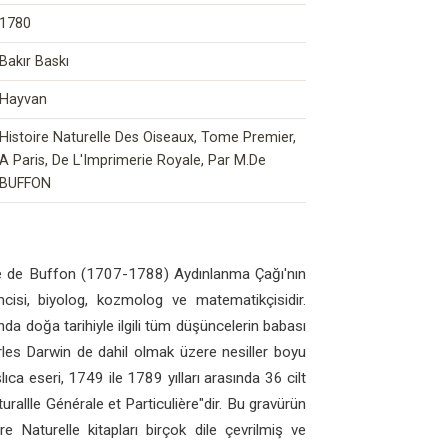
1780
Bakır Baskı
Hayvan
Histoire Naturelle Des Oiseaux, Tome Premier,
A Paris, De L'Imprimerie Royale, Par M.De
BUFFON
 de Buffon (1707-1788) Aydınlanma Çağı'nın
cisi, biyolog, kozmolog ve matematikçisidir.
ında doğa tarihiyle ilgili tüm düşüncelerin babası
harles Darwin de dahil olmak üzere nesiller boyu
şlıca eseri, 1749 ile 1789 yılları arasında 36 cilt
rallle Générale et Particulière"dir. Bu gravürün
re Naturelle kitapları birçok dile çevrilmiş ve