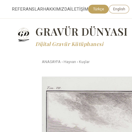
REFERANSLAR
HAKKIMIZDA
İLETİŞİM
Türkçe
English
GRAVÜR DÜNYASI
Dijital Gravür Kütüphanesi
ANASAYFA
›
Hayvan
›
Kuşlar