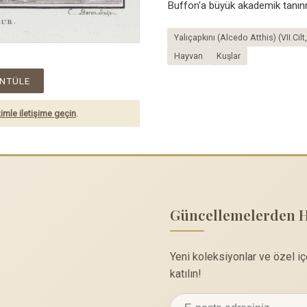
Buffon'a büyük akademik tanınm
Yalıçapkını (Alcedo Atthis) (VII.Cilt
Hayvan
Kuşlar
NTÜLE
imle iletişime geçin
.
Güncellemelerden 
Yeni koleksiyonlar ve özel i
katılın!