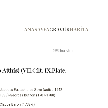
ANASAYFA
GRAVÜR
HARİTA
🇬🇧 English →
Atthis) (VII.Cilt, IX.Plate,
Jacques Eustache de Seve (active 1742-
1788)-Georges Buffon (1707-1788)
Claude Baron (1738-?)