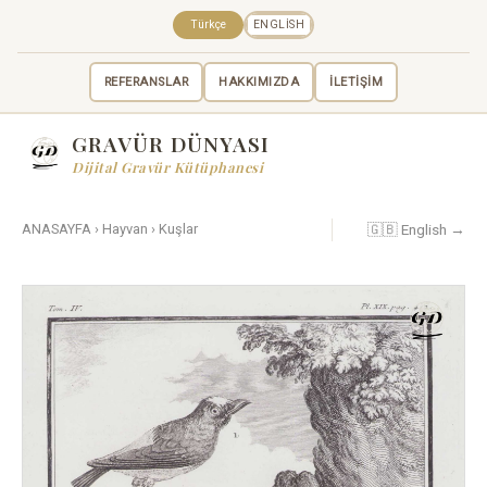
Türkçe
ENGLISH
REFERANSLAR
HAKKIMIZDA
İLETİŞİM
GRAVÜR DÜNYASI
Dijital Gravür Kütüphanesi
🇬🇧 English →
ANASAYFA
›
Hayvan
›
Kuşlar