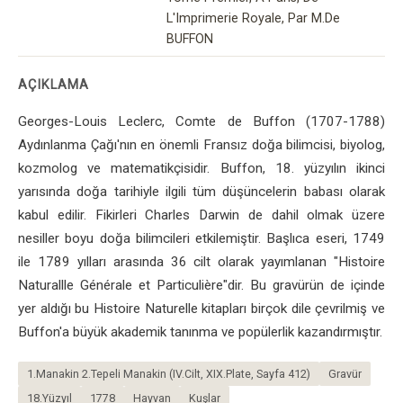
L'Imprimerie Royale, Par M.De
BUFFON
AÇIKLAMA
Georges-Louis Leclerc, Comte de Buffon (1707-1788)
Aydınlanma Çağı'nın en önemli Fransız doğa bilimcisi, biyolog,
kozmolog ve matematikçisidir. Buffon, 18. yüzyılın ikinci
yarısında doğa tarihiyle ilgili tüm düşüncelerin babası olarak
kabul edilir. Fikirleri Charles Darwin de dahil olmak üzere
nesiller boyu doğa bilimcileri etkilemiştir. Başlıca eseri, 1749
ile 1789 yılları arasında 36 cilt olarak yayımlanan "Histoire
Naturallle Générale et Particulière"dir. Bu gravürün de içinde
yer aldığı bu Histoire Naturelle kitapları birçok dile çevrilmiş ve
Buffon'a büyük akademik tanınma ve popülerlik kazandırmıştır.
1.Manakin 2.Tepeli Manakin (IV.Cilt, XIX.Plate, Sayfa 412)
Gravür
18.Yüzyıl
1778
Hayvan
Kuşlar