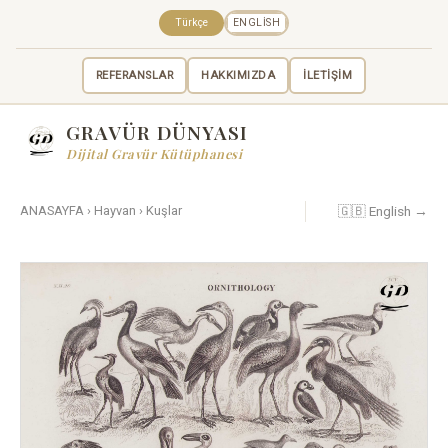
Türkçe
ENGLISH
REFERANSLAR
HAKKIMIZDA
İLETİŞİM
GRAVÜR DÜNYASI
Dijital Gravür Kütüphanesi
🇬🇧 English →
ANASAYFA
›
Hayvan
›
Kuşlar