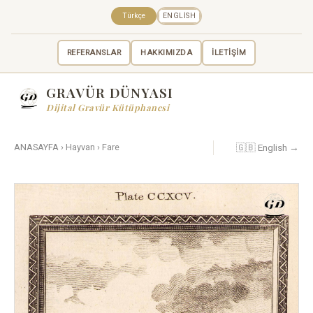
Türkçe
ENGLISH
REFERANSLAR
HAKKIMIZDA
İLETİŞİM
GRAVÜR DÜNYASI
Dijital Gravür Kütüphanesi
🇬🇧 English →
ANASAYFA
›
Hayvan
›
Fare