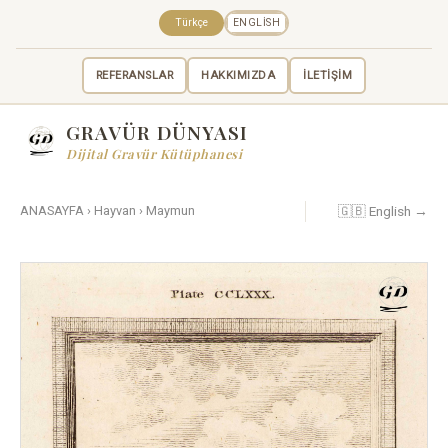
Türkçe
ENGLISH
REFERANSLAR
HAKKIMIZDA
İLETİŞİM
GRAVÜR DÜNYASI
Dijital Gravür Kütüphanesi
🇬🇧 English →
ANASAYFA
›
Hayvan
›
Maymun