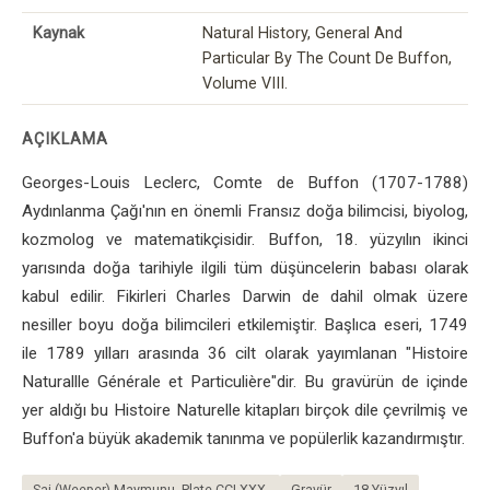
Kaynak
Natural History, General And
Particular By The Count De Buffon,
Volume VIII.
AÇIKLAMA
Georges-Louis Leclerc, Comte de Buffon (1707-1788)
Aydınlanma Çağı'nın en önemli Fransız doğa bilimcisi, biyolog,
kozmolog ve matematikçisidir. Buffon, 18. yüzyılın ikinci
yarısında doğa tarihiyle ilgili tüm düşüncelerin babası olarak
kabul edilir. Fikirleri Charles Darwin de dahil olmak üzere
nesiller boyu doğa bilimcileri etkilemiştir. Başlıca eseri, 1749
ile 1789 yılları arasında 36 cilt olarak yayımlanan "Histoire
Naturallle Générale et Particulière"dir. Bu gravürün de içinde
yer aldığı bu Histoire Naturelle kitapları birçok dile çevrilmiş ve
Buffon'a büyük akademik tanınma ve popülerlik kazandırmıştır.
Sai (Weeper) Maymunu, Plate CCLXXX.
Gravür
18.Yüzyıl