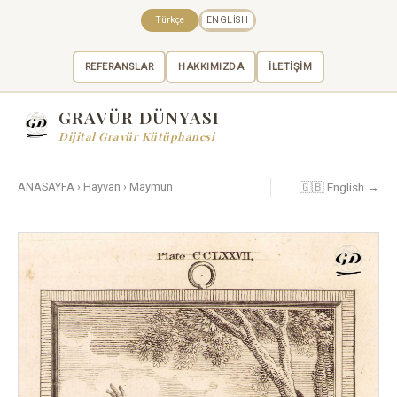
Türkçe
ENGLISH
REFERANSLAR
HAKKIMIZDA
İLETİŞİM
GRAVÜR DÜNYASI
Dijital Gravür Kütüphanesi
🇬🇧 English →
ANASAYFA
›
Hayvan
›
Maymun