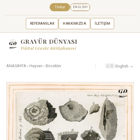
Türkçe
ENGLISH
REFERANSLAR
HAKKIMIZDA
İLETİŞİM
GRAVÜR DÜNYASI
Dijital Gravür Kütüphanesi
🇬🇧 English →
ANASAYFA
›
Hayvan
›
Böcekler