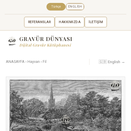
Türkçe
ENGLISH
REFERANSLAR
HAKKIMIZDA
İLETİŞİM
GRAVÜR DÜNYASI
Dijital Gravür Kütüphanesi
🇬🇧 English →
ANASAYFA
›
Hayvan
›
Fil