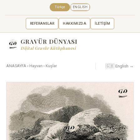
Türkçe
ENGLISH
REFERANSLAR
HAKKIMIZDA
İLETİŞİM
GRAVÜR DÜNYASI
Dijital Gravür Kütüphanesi
🇬🇧 English →
ANASAYFA
›
Hayvan
›
Kuşlar