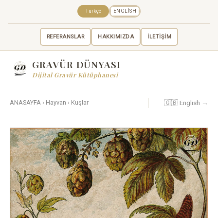
Türkçe
ENGLISH
REFERANSLAR
HAKKIMIZDA
İLETİŞİM
GRAVÜR DÜNYASI
Dijital Gravür Kütüphanesi
🇬🇧 English →
ANASAYFA
›
Hayvan
›
Kuşlar