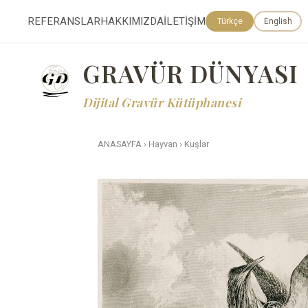
REFERANSLAR
HAKKIMIZDA
İLETİŞİM
Türkçe
English
GRAVÜR DÜNYASI
Dijital Gravür Kütüphanesi
ANASAYFA
›
Hayvan
›
Kuşlar