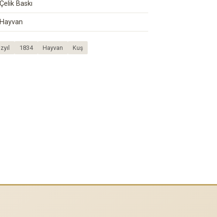
Çelik Baskı
Hayvan
zyıl
1834
Hayvan
Kuş