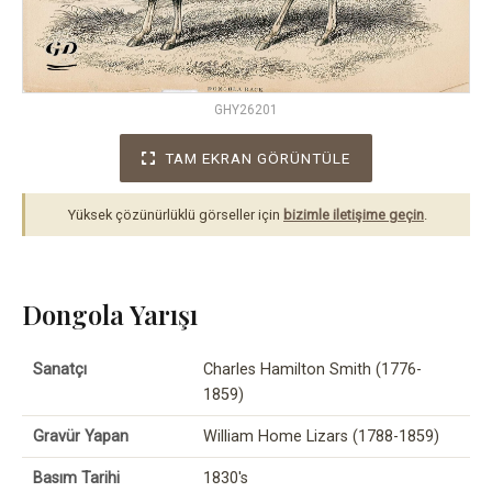
GHY26201
TAM EKRAN GÖRÜNTÜLE
Yüksek çözünürlüklü görseller için
bizimle iletişime geçin
.
Dongola Yarışı
Sanatçı
Charles Hamilton Smith (1776-
1859)
Gravür Yapan
William Home Lizars (1788-1859)
Basım Tarihi
1830's