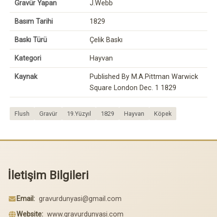
Gravür Yapan
J.Webb
Basım Tarihi
1829
Baskı Türü
Çelik Baskı
Kategori
Hayvan
Kaynak
Published By M.A.Pittman Warwick
Square London Dec. 1 1829
Flush
Gravür
19.Yüzyıl
1829
Hayvan
Köpek
İletişim Bilgileri
Email:
gravurdunyasi@gmail.com
Website:
www.gravurdunyasi.com