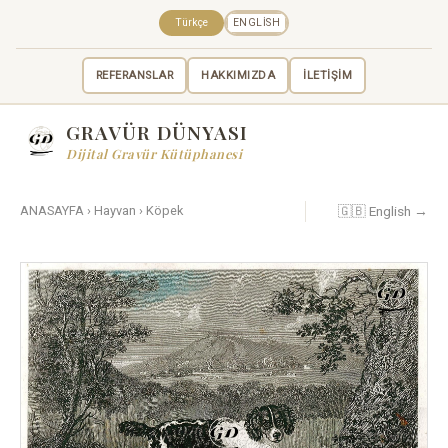
Türkçe
ENGLISH
REFERANSLAR
HAKKIMIZDA
İLETİŞİM
GRAVÜR DÜNYASI
Dijital Gravür Kütüphanesi
🇬🇧 English →
ANASAYFA
›
Hayvan
›
Köpek