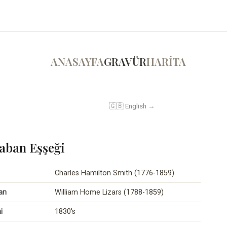
ANASAYFA
GRAVÜR
HARİTA
🇬🇧 English →
aban Eşşeği
Charles Hamilton Smith (1776-1859)
an
William Home Lizars (1788-1859)
i
1830's