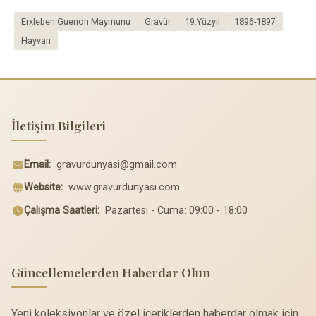
Erxleben Guenon Maymunu
Gravür
19.Yüzyıl
1896-1897
Hayvan
İletişim Bilgileri
Email:
gravurdunyasi@gmail.com
Website:
www.gravurdunyasi.com
Çalışma Saatleri:
Pazartesi - Cuma: 09:00 - 18:00
Güncellemelerden Haberdar Olun
Yeni koleksiyonlar ve özel içeriklerden haberdar olmak için