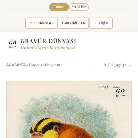
Türkçe
ENGLISH
REFERANSLAR
HAKKIMIZDA
İLETİŞİM
GRAVÜR DÜNYASI
Dijital Gravür Kütüphanesi
🇬🇧 English →
ANASAYFA
›
Hayvan
›
Maymun