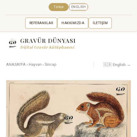
Türkçe
ENGLISH
REFERANSLAR
HAKKIMIZDA
İLETİŞİM
GRAVÜR DÜNYASI
Dijital Gravür Kütüphanesi
🇬🇧 English →
ANASAYFA
›
Hayvan
›
Sincap