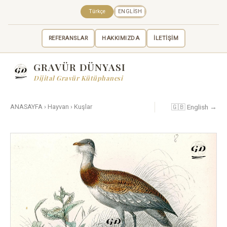
Türkçe
ENGLISH
REFERANSLAR
HAKKIMIZDA
İLETİŞİM
GRAVÜR DÜNYASI
Dijital Gravür Kütüphanesi
🇬🇧 English →
ANASAYFA
›
Hayvan
›
Kuşlar